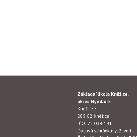
Základní škola Kněžice,
okres Nymburk
Kněžice 5
289 02 Kněžice
IČO: 75 034 191
Datová schránka: ys2tvnd